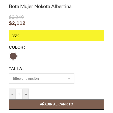
Bota Mujer Nokota Albertina
$
3,249
$
2,112
35%
COLOR
TALLA
-
+
AÑADIR AL CARRITO