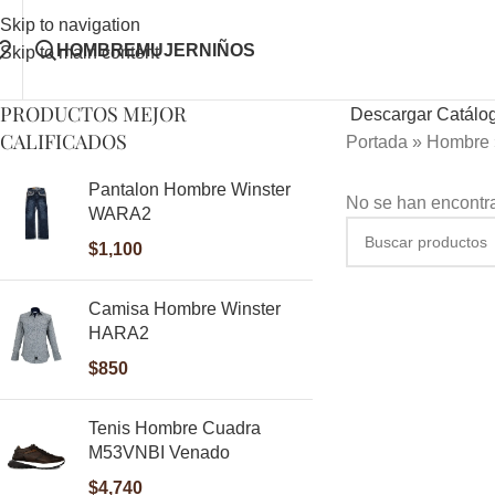
Skip to navigation
HOMBRE
MUJER
NIÑOS
Skip to main content
PRODUCTOS MEJOR
Descargar Catálo
CALIFICADOS
Portada
»
Hombre
Pantalon Hombre Winster
No se han encontra
WARA2
$
1,100
Camisa Hombre Winster
HARA2
$
850
Tenis Hombre Cuadra
M53VNBI Venado
$
4,740