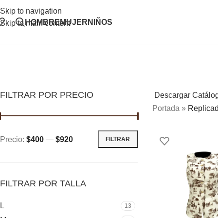
Skip to navigation
HOMBRE
MUJER
NIÑOS
Skip to main content
FILTRAR POR PRECIO
Descargar Catálo
Portada
»
Replica
Precio:
$400
—
$920
FILTRAR
FILTRAR POR TALLA
L
13