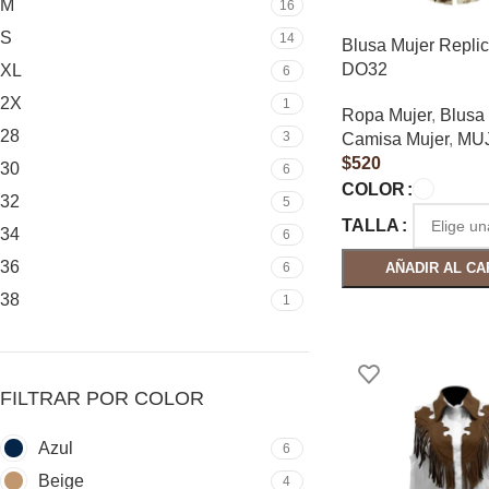
M
16
S
14
Blusa Mujer Repli
DO32
XL
6
2X
1
Ropa Mujer
,
Blusa
28
3
Camisa Mujer
,
MU
$
520
30
6
COLOR
32
5
TALLA
34
6
36
6
AÑADIR AL CA
38
1
FILTRAR POR COLOR
Azul
6
Beige
4