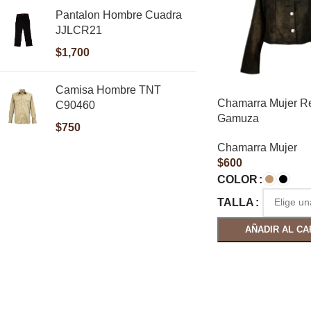
Pantalon Hombre Cuadra
JJLCR21
$
1,700
Camisa Hombre TNT
Chamarra Mujer R
C90460
Gamuza
$
750
Chamarra Mujer
$
600
COLOR
TALLA
AÑADIR AL CA