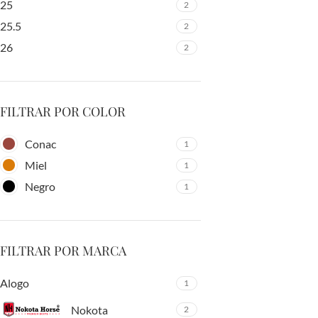
25
2
25.5
2
26
2
FILTRAR POR COLOR
Conac
1
Miel
1
Negro
1
FILTRAR POR MARCA
Alogo
1
Nokota
2