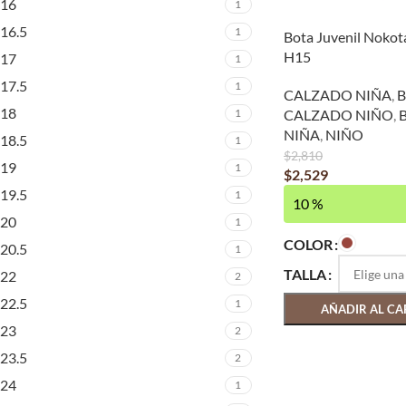
16
1
16.5
1
Bota Juvenil Nokot
H15
17
1
17.5
1
CALZADO NIÑA
,
B
18
1
CALZADO NIÑO
,
B
NIÑA
,
NIÑO
18.5
1
$
2,810
19
1
$
2,529
19.5
1
10 %
20
1
COLOR
20.5
1
TALLA
22
2
22.5
1
AÑADIR AL CA
23
2
23.5
2
24
1