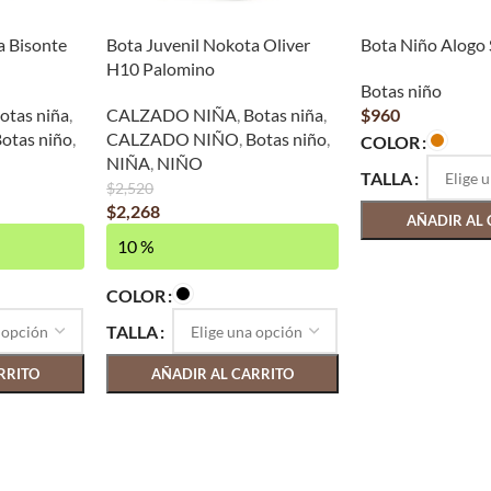
a Bisonte
Bota Juvenil Nokota Oliver
Bota Niño Alogo
H10 Palomino
Botas niño
otas niña
,
CALZADO NIÑA
,
Botas niña
,
$
960
otas niño
,
CALZADO NIÑO
,
Botas niño
,
COLOR
NIÑA
,
NIÑO
TALLA
$
2,520
$
2,268
AÑADIR AL 
10 %
COLOR
TALLA
RRITO
AÑADIR AL CARRITO