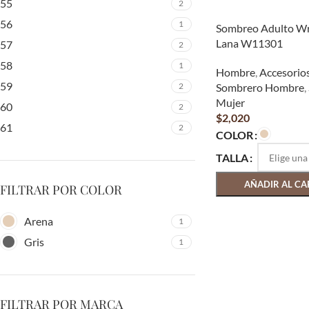
55
2
56
1
Sombreo Adulto Wr
Lana W11301
57
2
58
1
Hombre
,
Accesorio
59
2
Sombrero Hombre
,
Mujer
60
2
$
2,020
61
2
COLOR
TALLA
AÑADIR AL CA
FILTRAR POR COLOR
Arena
1
Gris
1
FILTRAR POR MARCA