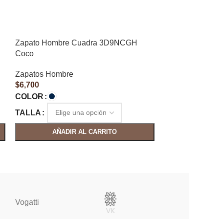
Zapato Hombre Cuadra 3D9NCGH
Zapato Hombre
Coco
Mantarraya
Zapatos Hombre
Zapatos Hombr
$
6,700
$
4,950
COLOR
COLOR
TALLA
TALLA
AÑADIR AL CARRITO
AÑAD
Vogatti
Vertical