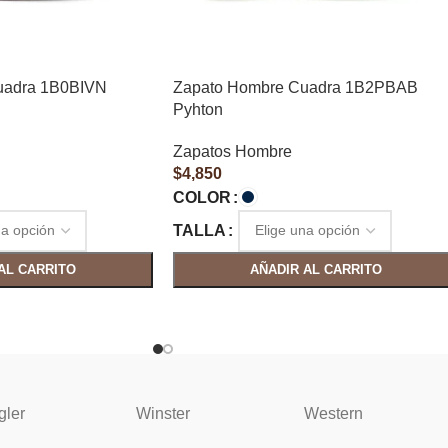
uadra 1B0BIVN
Zapato Hombre Cuadra 1B2PBAB
Pyhton
Zapatos Hombre
$
4,850
COLOR
TALLA
AL CARRITO
AÑADIR AL CARRITO
gler
Winster
Western