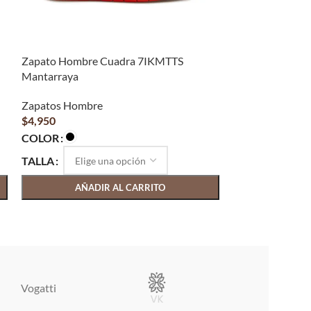
Zapato Hombre Cuadra 7IKMTTS
Zapato Hombre 
Mantarraya
Zapatos Hombr
Zapatos Hombre
$
1,450
$
4,950
COLOR
COLOR
TALLA
TALLA
AÑAD
AÑADIR AL CARRITO
Vogatti
Vertical