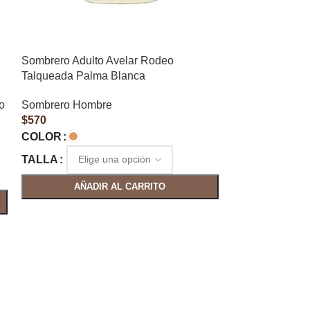
Sombrero Adulto Avelar Rodeo
Talqueada Palma Blanca
o
Sombrero Hombre
$
570
COLOR
Sombrero Adult
TALLA
Gamuza
AÑADIR AL CARRITO
Sombrero Hom
$
350
COLOR
TALLA
AÑAD