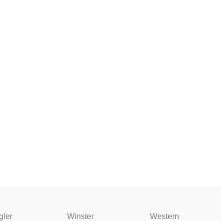
gler
Winster
Western