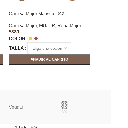
Camisa Mujer Mariscal 042
Camisa Mujer 
Camisa Mujer
,
MUJER
,
Ropa Mujer
Camisa Mujer
,
$
880
$
880
COLOR
COLOR
TALLA
TALLA
AÑADIR AL CARRITO
AÑAD
Vogatti
Vertical
CLIENTES