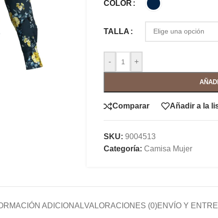
COLOR
TALLA
-
+
AÑAD
Comparar
Añadir a la l
SKU:
9004513
Categoría:
Camisa Mujer
ORMACIÓN ADICIONAL
VALORACIONES (0)
ENVÍO Y ENTR