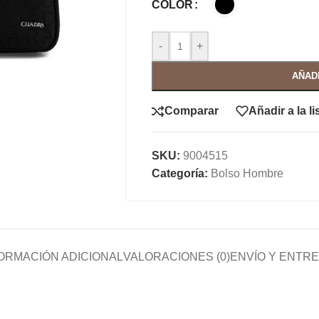
COLOR
-
+
AÑAD
Comparar
Añadir a la l
SKU:
9004515
Categoría:
Bolso Hombre
ORMACIÓN ADICIONAL
VALORACIONES (0)
ENVÍO Y ENTR