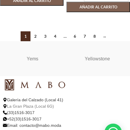
AÑADIR AL CARRITO
AÑADIR AL CARRITO
SELECCIONAR OPCIONES
SELECCIONAR OPCIONES
1
2
3
4
…
6
7
8
→
Yems
Yellowstone
Galería del Calzado (Local 41)
La Gran Plaza (Local 6G)
(33)1516-3017
+52(33)1516-3017
Email:
contacto@mabo.moda