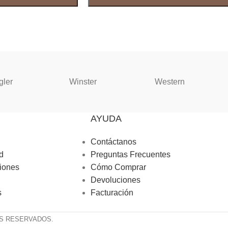
gler
Winster
Western
AYUDA
Contáctanos
d
Preguntas Frecuentes
iones
Cómo Comprar
Devoluciones
s
Facturación
S RESERVADOS.