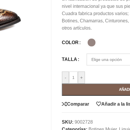
nivel internacional ya que sus p
Cuadra fabrica productos varios;
Botines, Chamarras, Cinturones,
otros artículos.
COLOR
TALLA
-
+
AÑAD
Comparar
Añadir a la l
SKU:
9002728
Categorías:
Botines Mujer
,
Liqu