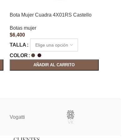
Bota Mujer Cuadra 4X01RS Castello
Bota Mujer Jos
Botas mujer
Botas mujer
$
6,400
$
2,200
COLOR
TALLA
TALLA
COLOR
AÑADIR AL CARRITO
AÑAD
Vogatti
Vertical
CLIENTES