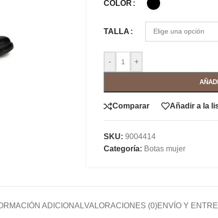
COLOR
TALLA
-
+
AÑAD
Comparar
Añadir a la l
SKU:
9004414
Categoría:
Botas mujer
ORMACIÓN ADICIONAL
VALORACIONES (0)
ENVÍO Y ENTR