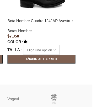
Bota Hombre Cuadra 1J4JAP Avestruz
Bota Hombre 
Venado
Botas Hombre
$
7,350
Botas Hombre
$
5,150
COLOR
COLOR
TALLA
TALLA
AÑADIR AL CARRITO
AÑAD
Vogatti
Vertical