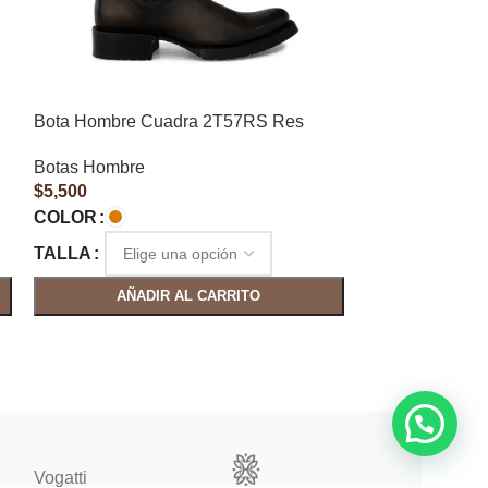
Bota Hombre Cuadra 2T57RS Res
Bota Hombre L
Botas Hombre
Botas Hombre
$
5,500
$
3,250
COLOR
COLOR
TALLA
TALLA
AÑADIR AL CARRITO
AÑAD
Vogatti
Vertical