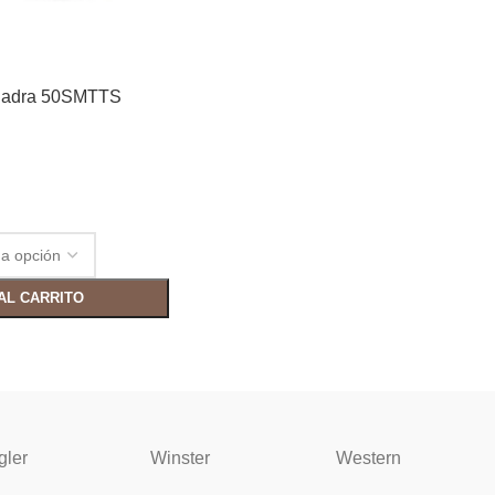
Cuadra 50SMTTS
AL CARRITO
gler
Winster
Western