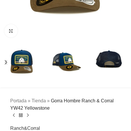
Clic para ampliar
Portada
»
Tienda
»
Gorra Hombre Ranch & Corral
YW42 Yellowstone
Ranch&Corral