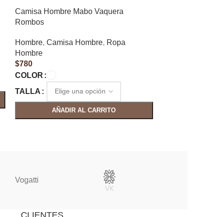
Camisa Hombre Mabo Vaquera
Camisa Hombr
Rombos
Hombre
,
Camis
Hombre
,
Camisa Hombre
,
Ropa
Hombre
Hombre
$
900
$
780
COLOR
COLOR
TALLA
TALLA
AÑAD
AÑADIR AL CARRITO
Vogatti
Vertical
CLIENTES