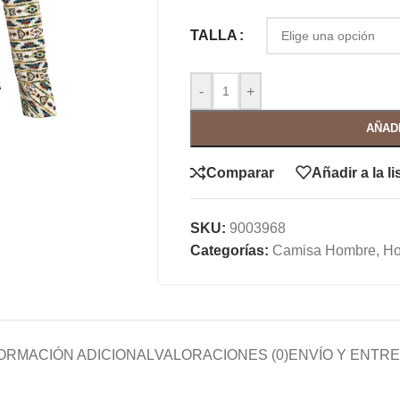
TALLA
-
+
AÑAD
Comparar
Añadir a la l
SKU:
9003968
Categorías:
Camisa Hombre
,
Ho
ORMACIÓN ADICIONAL
VALORACIONES (0)
ENVÍO Y ENTR