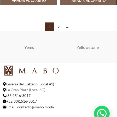
AÑADIR AL CARRITO
AÑADIR AL CARRITO
SELECCIONAR OPCIONES
SELECCIONAR OPCIONES
1
2
→
Yems
Yellowstone
Galería del Calzado (Local 41)
La Gran Plaza (Local 6G)
(33)1516-3017
+52(33)1516-3017
Email:
contacto@mabo.moda