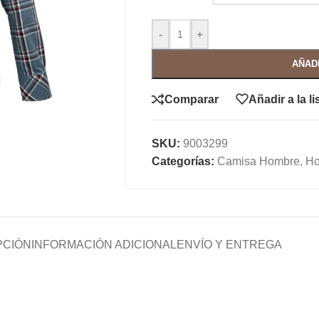
-
+
AÑAD
Comparar
Añadir a la l
SKU:
9003299
Categorías:
Camisa Hombre
,
Ho
PCIÓN
INFORMACIÓN ADICIONAL
ENVÍO Y ENTREGA