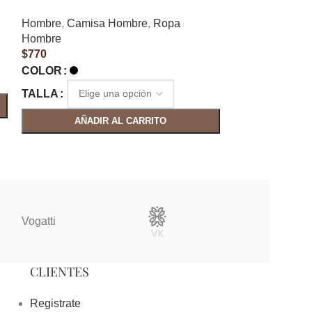
Hombre
,
Camis
Hombre
,
Camisa Hombre
,
Ropa
Hombre
Hombre
$
900
$
770
COLOR
COLOR
TALLA
TALLA
AÑAD
AÑADIR AL CARRITO
Vogatti
Vertical
CLIENTES
Registrate