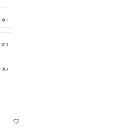
ujer
iton
adra