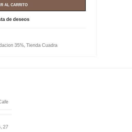
IR AL CARRITO
ista de deseos
idacion 35%
,
Tienda Cuadra
Cafe
5
,
27