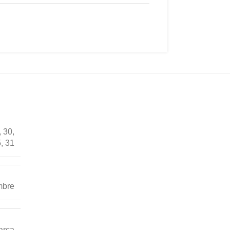
,
30
,
5
,
31
bre
arca