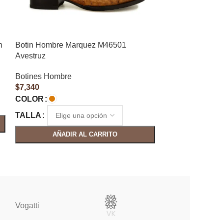
n
Botin Hombre Marquez M46501
Botin Hombre 
Avestruz
Pirarucu
Botines Hombre
Botines Hombr
$
7,340
$
7,210
COLOR
COLOR
TALLA
TALLA
AÑADIR AL CARRITO
AÑAD
Vogatti
Vertical