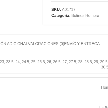
SKU:
A01717
Categoría:
Botines Hombre
ÓN ADICIONAL
VALORACIONES (0)
ENVÍO Y ENTREGA
23
,
23.5
,
24
,
24.5
,
25
,
25.5
,
26
,
26.5
,
27
,
27.5
,
28
,
28.5
,
29
,
29.5
30.
Hom
La B