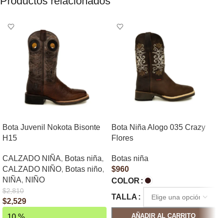
Productos relacionados
Bota Juvenil Nokota Bisonte
Bota Niña Alogo 035 Crazy
H15
Flores
CALZADO NIÑA
,
Botas niña
,
Botas niña
CALZADO NIÑO
,
Botas niño
,
$
960
NIÑA
,
NIÑO
COLOR
$
2,810
TALLA
$
2,529
AÑADIR AL CARRITO
10 %