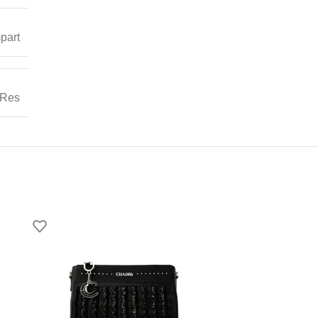
part
Res