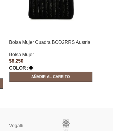
Bolsa Mujer Cuadra BOD2RRS Austria
Bolsa Mujer C
Bolsa Mujer
Bolsa Mujer
$
8,250
$
8,250
COLOR
COLOR
AÑADIR AL CARRITO
AÑAD
Vogatti
Vertical