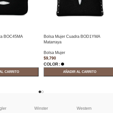
dra BOC45MA
Bolsa Mujer Cuadra BOD1YMA
Matarraya
Bolsa Mujer
$
9,790
COLOR
AL CARRITO
AÑADIR AL CARRITO
gler
Winster
Western