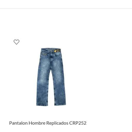
Pantalon Hombre Replicados CRP252
Pantalon Homb