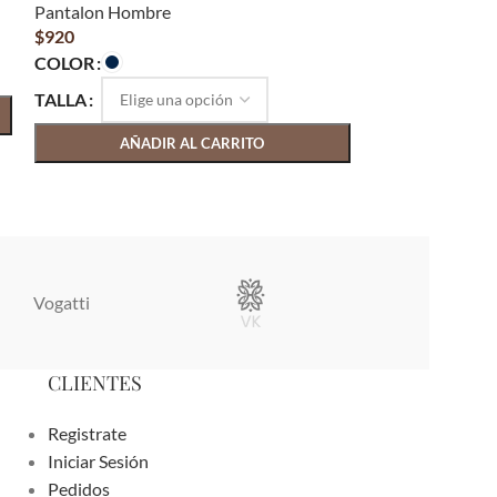
Pantalon Hombre
Pantalon Homb
$
920
$
1,100
COLOR
TALLA
TALLA
AÑAD
AÑADIR AL CARRITO
Vogatti
Vertical
CLIENTES
Registrate
Iniciar Sesión
Pedidos