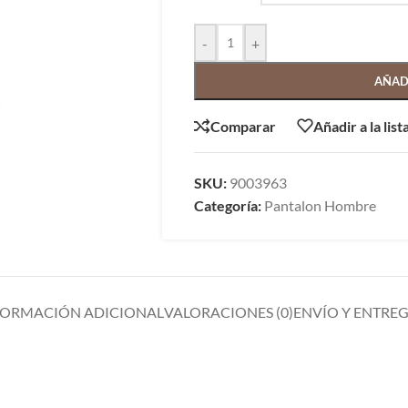
-
+
AÑAD
Comparar
Añadir a la lis
SKU:
9003963
Categoría:
Pantalon Hombre
FORMACIÓN ADICIONAL
VALORACIONES (0)
ENVÍO Y ENTRE