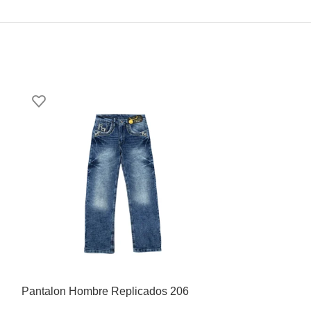
Pantalon Hombre Replicados 206
Pantalon Homb