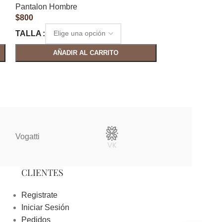
Pantalon Hombre
Pantalon Homb
$
800
$
1,100
TALLA
TALLA
AÑADIR AL CARRITO
AÑAD
Vogatti
Vertical
CLIENTES
Registrate
Iniciar Sesión
Pedidos