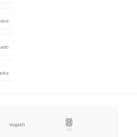
bre
nado
adra
Vogatti
Vertical