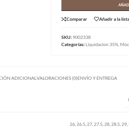
AÑAD
Comparar
Añadir a la lis
SKU:
9002338
Categorías:
Liquidacion 35%
,
Moc
IÓN ADICIONAL
VALORACIONES (0)
ENVÍO Y ENTREGA
26
,
26.5
,
27
,
27.5
,
28
,
28.5
,
29
,