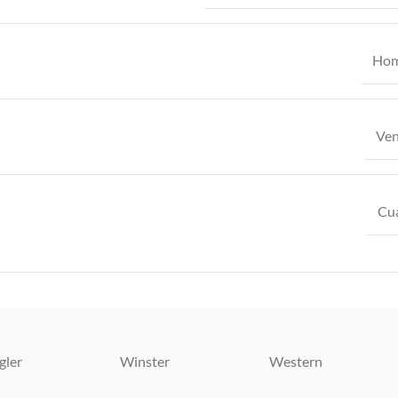
Hom
Ve
Cu
gler
Winster
Western