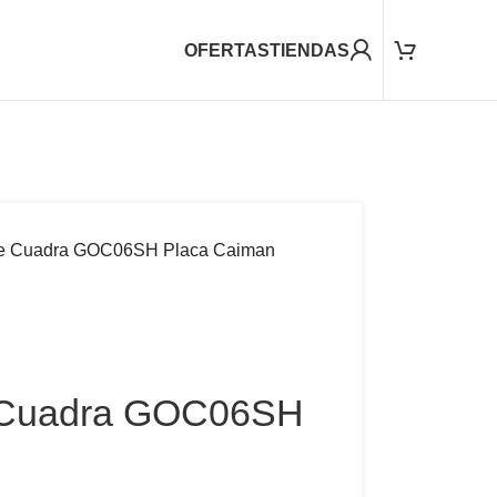
OFERTAS
TIENDAS
e Cuadra GOC06SH Placa Caiman
 Cuadra GOC06SH