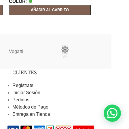
COLOR
COLOR
AÑADIR AL CARRITO
AÑAD
Vogatti
Vertical
CLIENTES
Registrate
Iniciar Sesión
Pedidos
Métodos de Pago
Entrega en Tienda