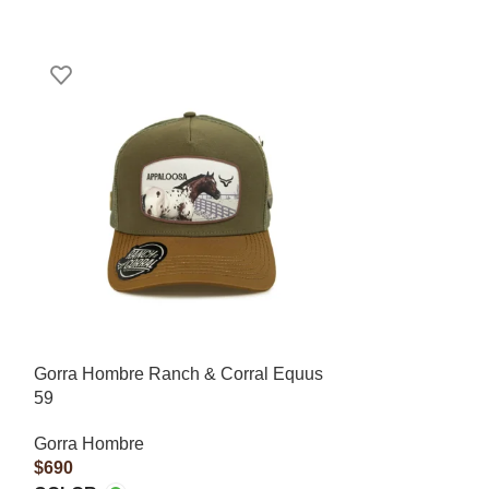
Gorra Hombre Ranch & Corral Equus
Gorra Hombre 
59
59
Gorra Hombre
Gorra Hombre
$
690
$
690