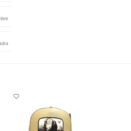
bre
adra