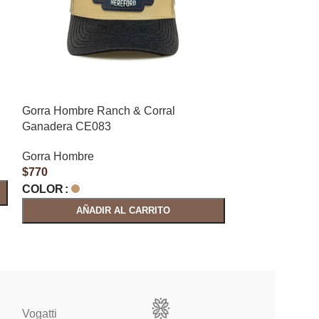
Gorra Hombre Ranch & Corral
Gorra Hombre R
Ganadera CE083
Hook 08
Gorra Hombre
Gorra Hombre
$
770
$
690
COLOR
COLOR
AÑADIR AL CARRITO
AÑAD
Vogatti
Vertical