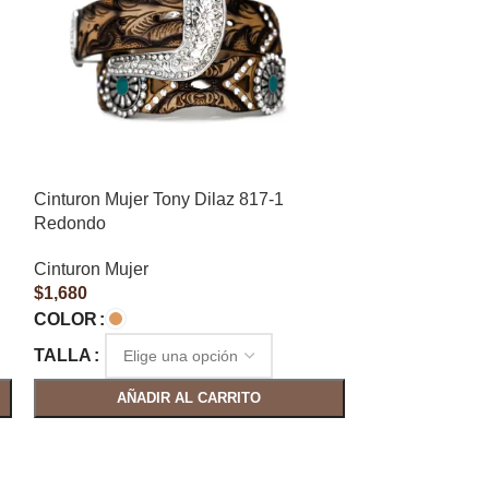
Cinturon Mujer Tony Dilaz 817-1
Cinturon Mujer 
Redondo
Cinturon Mujer
Cinturon Mujer
$
1,680
$
1,680
COLOR
COLOR
TALLA
TALLA
AÑAD
AÑADIR AL CARRITO