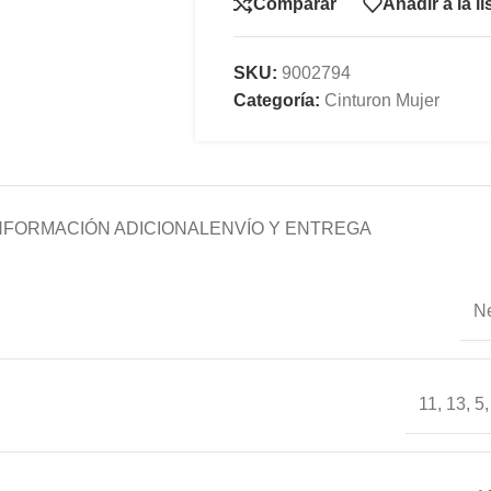
Comparar
Añadir a la l
SKU:
9002794
Categoría:
Cinturon Mujer
NFORMACIÓN ADICIONAL
ENVÍO Y ENTREGA
N
11
,
13
,
5