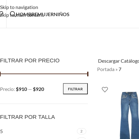
Skip to navigation
HOMBRE
MUJER
NIÑOS
Skip to main content
FILTRAR POR PRECIO
Descargar Catálog
Portada
»
7
Precio:
$910
—
$920
FILTRAR
FILTRAR POR TALLA
5
2