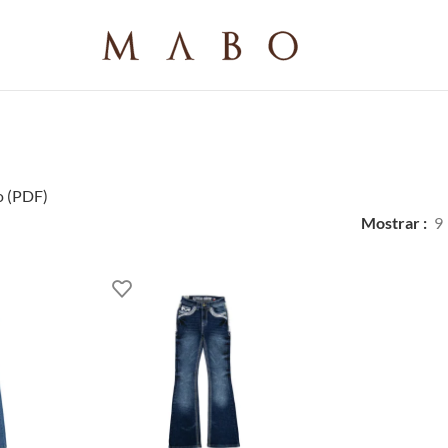
o (PDF)
Mostrar
9