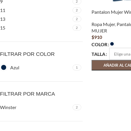
9
2
11
2
Pantalon Mujer Wi
13
2
Ropa Mujer
,
Pantal
15
2
MUJER
$
910
COLOR
TALLA
FILTRAR POR COLOR
AÑADIR AL CA
Azul
1
FILTRAR POR MARCA
Winster
2