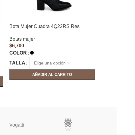
Bota Mujer Cuadra 4Q22RS Res
Bota Mujer Cu
Botas mujer
Botas mujer
$
6,700
$
5,500
COLOR
COLOR
TALLA
TALLA
AÑADIR AL CARRITO
AÑAD
Vogatti
Vertical