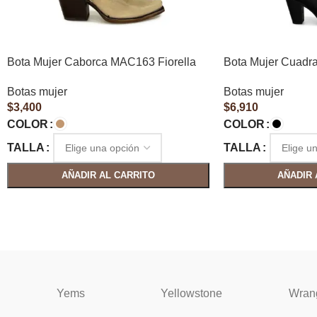
Bota Mujer Caborca MAC163 Fiorella
Bota Mujer Cuadr
Botas mujer
Botas mujer
$
3,400
$
6,910
COLOR
COLOR
TALLA
TALLA
AÑADIR AL CARRITO
AÑADIR 
Yems
Yellowstone
Wran