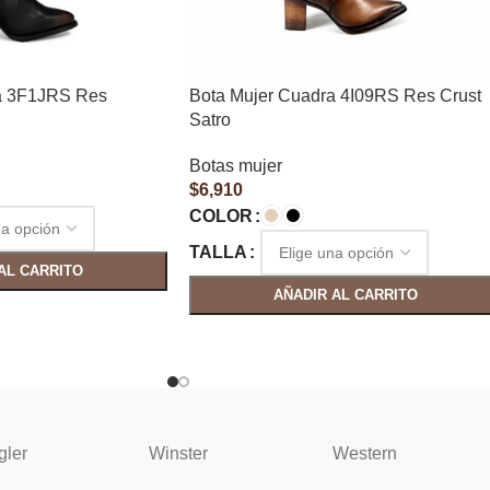
a 3F1JRS Res
Bota Mujer Cuadra 4I09RS Res Crust
Satro
Botas mujer
$
6,910
COLOR
TALLA
AL CARRITO
AÑADIR AL CARRITO
gler
Winster
Western