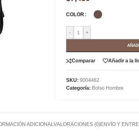
COLOR
-
+
AÑAD
Comparar
Añadir a la l
SKU:
9004462
Categoría:
Bolso Hombre
ORMACIÓN ADICIONAL
VALORACIONES (0)
ENVÍO Y ENTR