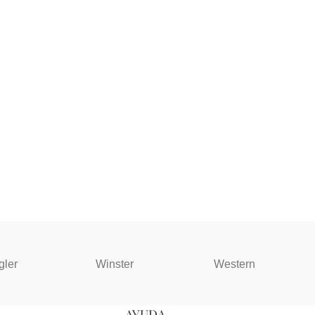
gler
Winster
Western
AYUDA