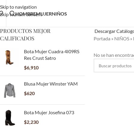
Skip to navigation
HOMBRE
MUJER
NIÑOS
Skip to main content
PRODUCTOS MEJOR
Descargar Catálog
CALIFICADOS
Portada
»
NIÑOS
»
Bota Mujer Cuadra 4I09RS
No se han encontrad
Res Crust Satro
$
6,910
Blusa Mujer Winster YAM
$
620
Bota Mujer Josefina 073
$
2,230