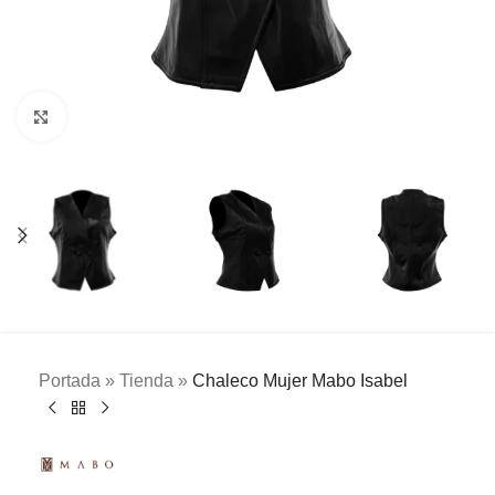
Clic para ampliar
Portada
»
Tienda
»
Chaleco Mujer Mabo Isabel