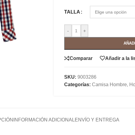
TALLA
-
+
AÑAD
Comparar
Añadir a la l
SKU:
9003286
Categorías:
Camisa Hombre
,
Ho
PCIÓN
INFORMACIÓN ADICIONAL
ENVÍO Y ENTREGA