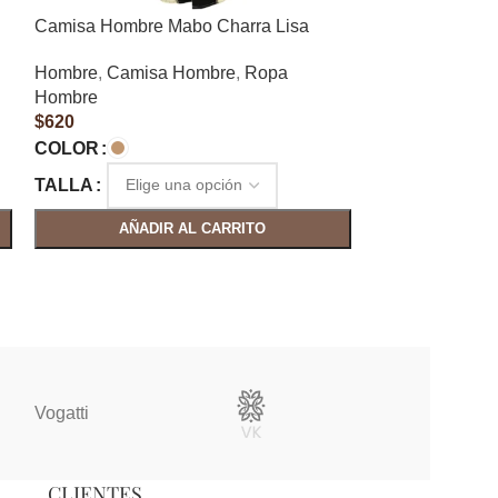
Camisa Hombre Mabo Charra Lisa
Camisa Hombre
Hombre
,
Camisa Hombre
,
Ropa
Hombre
,
Camis
Hombre
Hombre
$
620
$
690
COLOR
COLOR
TALLA
TALLA
AÑADIR AL CARRITO
AÑAD
Vogatti
Vertical
CLIENTES