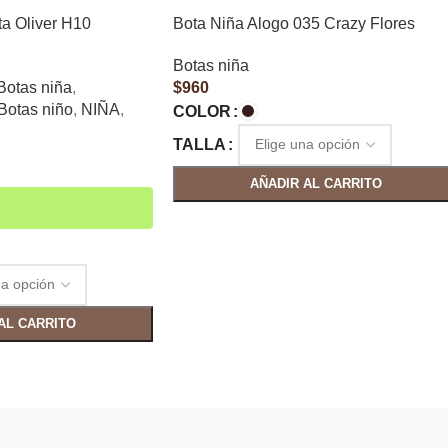
ta Oliver H10
Bota Niña Alogo 035 Crazy Flores
Botas niña
Botas niña
,
$
960
Botas niño
,
NIÑA
,
COLOR
TALLA
AÑADIR AL CARRITO
AL CARRITO