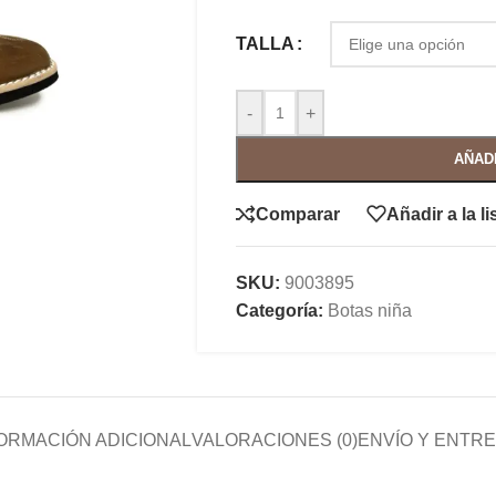
TALLA
-
+
AÑAD
Comparar
Añadir a la l
SKU:
9003895
Categoría:
Botas niña
ORMACIÓN ADICIONAL
VALORACIONES (0)
ENVÍO Y ENTR