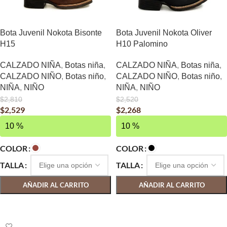
Bota Juvenil Nokota Bisonte
Bota Juvenil Nokota Oliver
H15
H10 Palomino
CALZADO NIÑA
,
Botas niña
,
CALZADO NIÑA
,
Botas niña
,
CALZADO NIÑO
,
Botas niño
,
CALZADO NIÑO
,
Botas niño
,
NIÑA
,
NIÑO
NIÑA
,
NIÑO
$
2,810
$
2,520
$
2,529
$
2,268
10 %
10 %
COLOR
COLOR
TALLA
TALLA
AÑADIR AL CARRITO
AÑADIR AL CARRITO
SELECCIONAR OPCIONES
SELECCIONAR OPCIONES