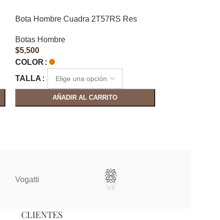
Bota Hombre Cuadra 2T57RS Res
Bota Hombre 
Caiman Bronce
Botas Hombre
$
5,500
Botas Hombre
$
10,700
COLOR
COLOR
TALLA
TALLA
AÑADIR AL CARRITO
AÑAD
Vogatti
Vertical
CLIENTES