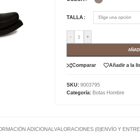
TALLA
-
+
AÑAD
Comparar
Añadir a la l
SKU:
9003795
Categoría:
Botas Hombre
ORMACIÓN ADICIONAL
VALORACIONES (0)
ENVÍO Y ENTR