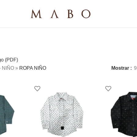
go (PDF)
»
NIÑO
»
ROPA NIÑO
Mostrar
9