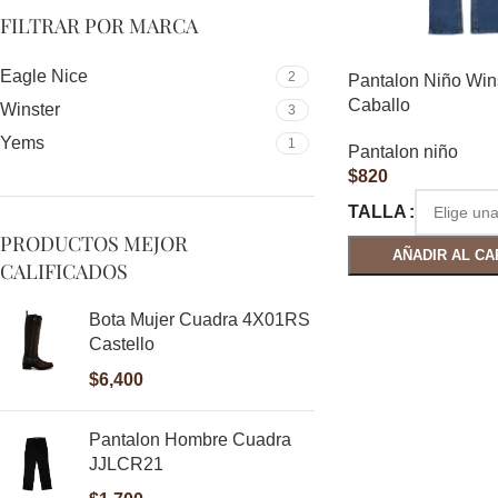
FILTRAR POR MARCA
Eagle Nice
2
Pantalon Niño Win
Caballo
Winster
3
Yems
1
Pantalon niño
$
820
TALLA
PRODUCTOS MEJOR
AÑADIR AL CA
CALIFICADOS
Bota Mujer Cuadra 4X01RS
Castello
$
6,400
Pantalon Hombre Cuadra
JJLCR21