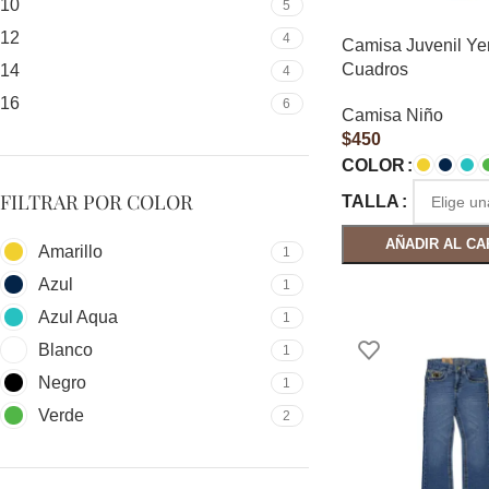
10
5
12
4
Camisa Juvenil Y
Cuadros
14
4
16
6
Camisa Niño
$
450
COLOR
FILTRAR POR COLOR
TALLA
AÑADIR AL CA
Amarillo
1
Azul
1
Azul Aqua
1
Blanco
1
Negro
1
Verde
2