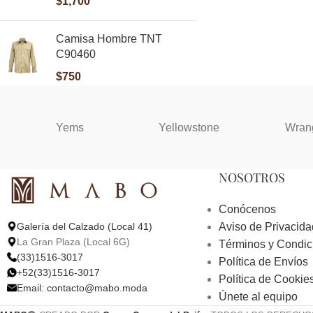
$
1,700
Camisa Hombre TNT
C90460
$
750
Yems
Yellowstone
Wran
NOSOTROS
Conócenos
Aviso de Privacida
Galería del Calzado (Local 41)
La Gran Plaza (Local 6G)
Términos y Condic
(33)1516-3017
Política de Envíos
+52(33)1516-3017
Política de Cookie
Email:
contacto@mabo.moda
Únete al equipo