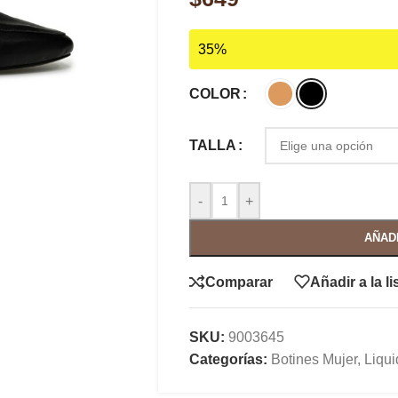
35%
COLOR
TALLA
-
+
AÑAD
Comparar
Añadir a la l
SKU:
9003645
Categorías:
Botines Mujer
,
Liqu