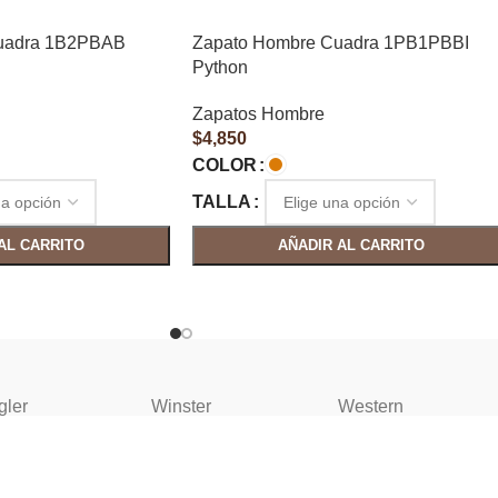
uadra 1B2PBAB
Zapato Hombre Cuadra 1PB1PBBI
Python
Zapatos Hombre
$
4,850
COLOR
TALLA
AL CARRITO
AÑADIR AL CARRITO
gler
Winster
Western
AYUDA