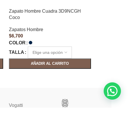
Zapato Hombre Cuadra 3D9NCGH
Zapato Hombr
Coco
Zapatos Hombr
Zapatos Hombre
$
5,150
$
6,700
COLOR
COLOR
TALLA
TALLA
AÑAD
AÑADIR AL CARRITO
Vogatti
Vertical
CLIENTES