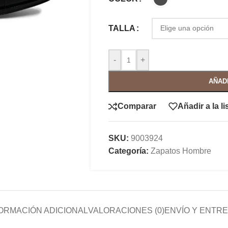
TALLA
-
+
AÑAD
Comparar
Añadir a la l
SKU:
9003924
Categoría:
Zapatos Hombre
ORMACIÓN ADICIONAL
VALORACIONES (0)
ENVÍO Y ENTR