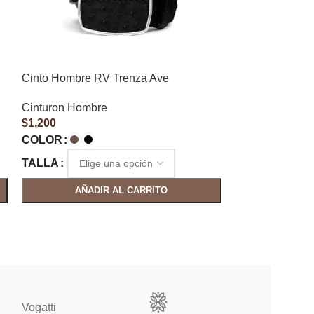
Cinto Hombre RV Trenza Ave
Cinturon Homb
Venado
Cinturon Hombre
$
1,200
Cinturon Homb
$
1,960
COLOR
COLOR
TALLA
TALLA
AÑADIR AL CARRITO
AÑAD
Vogatti
Vertical