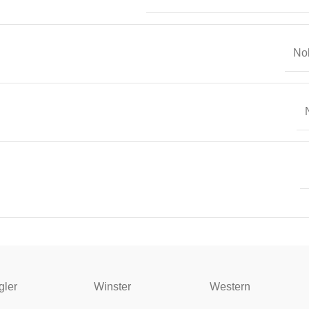
No
gler
Winster
Western