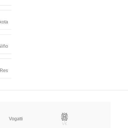
kota
Niño
Res
Vogatti
Vertical