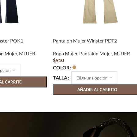
nster POK1
Pantalon Mujer Winster PDT2
on Mujer
,
MUJER
Ropa Mujer
,
Pantalon Mujer
,
MUJER
$
910
COLOR
TALLA
AL CARRITO
AÑADIR AL CARRITO